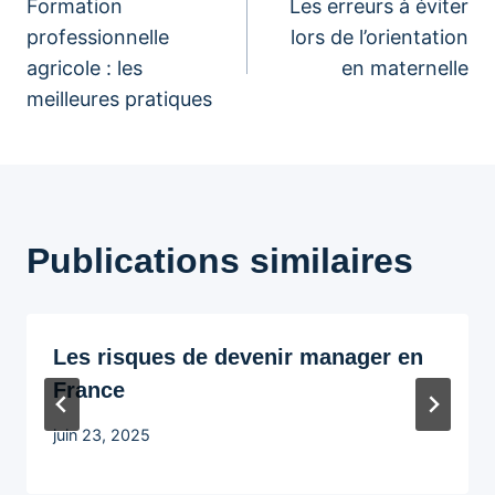
Formation
Les erreurs à éviter
de
professionnelle
lors de l’orientation
agricole : les
en maternelle
l’article
meilleures pratiques
Publications similaires
Les risques de devenir manager en
France
juin 23, 2025