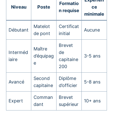
Formatio
Niveau
Poste
ce
n requise
minimale
Matelot
Certificat
Débutant
Aucune
de pont
initial
Brevet
Maître
Interméd
de
d’équipag
3-5 ans
iaire
capitaine
e
200
Second
Diplôme
Avancé
5-8 ans
capitaine
d’officier
Comman
Brevet
Expert
10+ ans
dant
supérieur